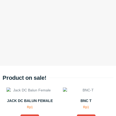
Product on sale!
JACK DC BALUN FEMALE
BNC T
Rp
1
Rp
1