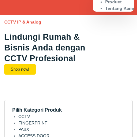
Product
Tentang Kami
CCTV IP & Analog
F
Lindungi Rumah &
Bisnis Anda dengan
CCTV Profesional
F
Shop now!
Pilih Kategori Produk
CCTV
FINGERPRINT
PABX
ACCESS DOOR