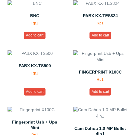
BNC
PABX KX-TES824
Rp
1
Rp
1
Add to cart
Add to cart
PABX KX-TS500
FINGERPRINT X100C
Rp
1
Rp
1
Add to cart
Add to cart
Fingerprint Usb + Ups
Mini
Cam Dahua 1.0 MP Bullet
4in1