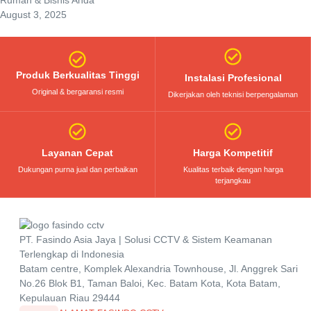
August 3, 2025
Produk Berkualitas Tinggi
Instalasi Profesional
Original & bergaransi resmi
Dikerjakan oleh teknisi berpengalaman
Layanan Cepat
Harga Kompetitif
Dukungan purna jual dan perbaikan
Kualitas terbaik dengan harga
terjangkau
PT. Fasindo Asia Jaya | Solusi CCTV & Sistem Keamanan
Terlengkap di Indonesia
Batam centre, Komplek Alexandria Townhouse, Jl. Anggrek Sari
No.26 Blok B1, Taman Baloi, Kec. Batam Kota, Kota Batam,
Kepulauan Riau 29444