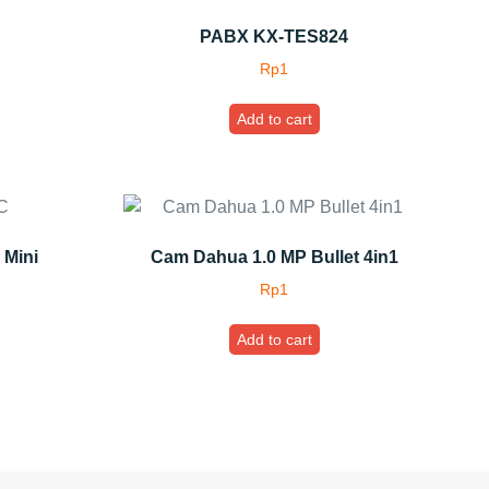
PABX KX-TES824
Rp
1
Add to cart
 Mini
Cam Dahua 1.0 MP Bullet 4in1
Rp
1
Add to cart