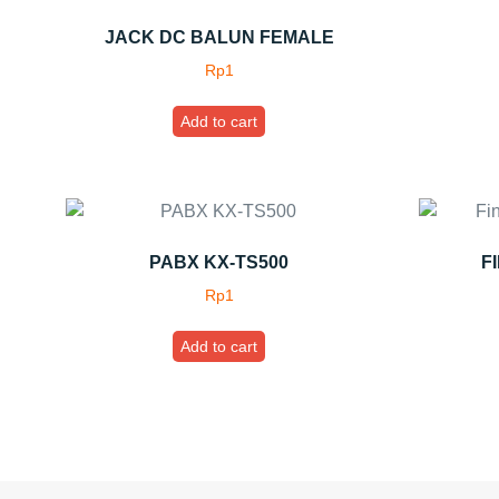
JACK DC BALUN FEMALE
Rp
1
Add to cart
PABX KX-TS500
F
Rp
1
Add to cart