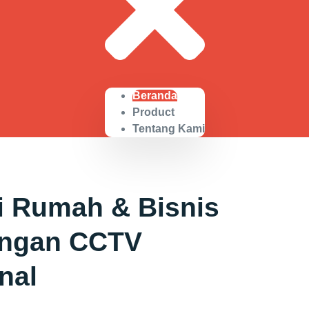
Beranda
Product
Tentang Kami
i Rumah & Bisnis
engan CCTV
nal