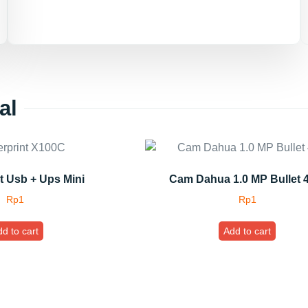
al
t Usb + Ups Mini
Cam Dahua 1.0 MP Bullet 
Rp
1
Rp
1
d to cart
Add to cart