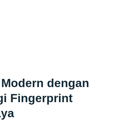
h
 Modern dengan
i Fingerprint
aya