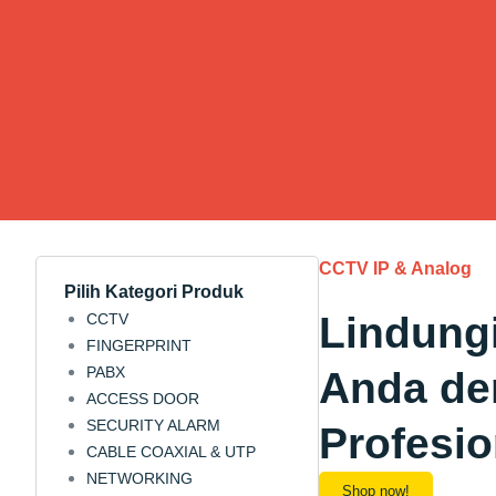
CCTV IP & Analog
Pilih Kategori Produk
Lindung
CCTV
FINGERPRINT
PABX
Anda d
ACCESS DOOR
SECURITY ALARM
Profesio
CABLE COAXIAL & UTP
NETWORKING
Shop now!