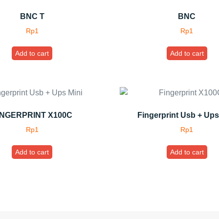
BNC T
BNC
Rp
1
Rp
1
Add to cart
Add to cart
INGERPRINT X100C
Fingerprint Usb + Ups
Rp
1
Rp
1
Add to cart
Add to cart