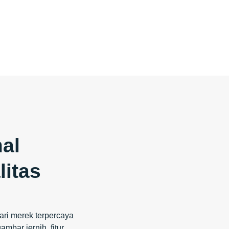
al
itas
ari merek terpercaya
mbar jernih, fitur