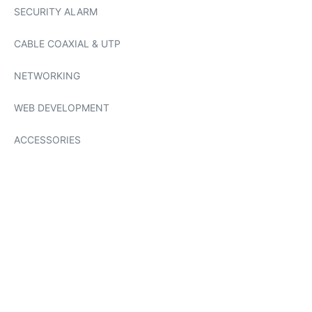
SECURITY ALARM
CABLE COAXIAL & UTP
NETWORKING
WEB DEVELOPMENT
ACCESSORIES
CCTV IP & Analog
Lindungi Rumah & Bisnis Anda dengan CCTV Profesional
CCTV
Shop now!
Selengkapnya