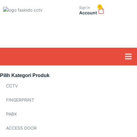
0
Sign in
Account
Tentang K
Pilih Kategori Produk
CCTV
FINGERPRINT
PABX
ACCESS DOOR