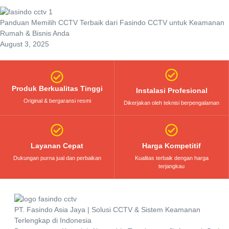
Panduan Memilih CCTV Terbaik dari Fasindo CCTV untuk Keamanan
Rumah & Bisnis Anda
August 3, 2025
Produk Berkualitas Tinggi
Instalasi Profesional
Original & bergaransi resmi
Dikerjakan oleh teknisi berpengalaman
Layanan Cepat
Harga Kompetitif
Dukungan purna jual dan perbaikan
Kualitas terbaik dengan harga
terjangkau
PT. Fasindo Asia Jaya | Solusi CCTV & Sistem Keamanan
Terlengkap di Indonesia