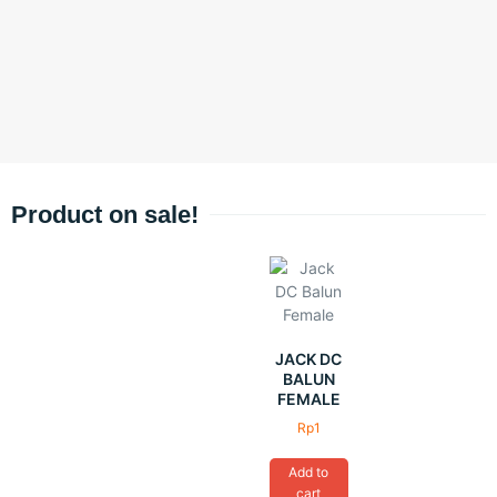
Product on sale!
JACK DC
BALUN
FEMALE
Rp
1
Add to
cart