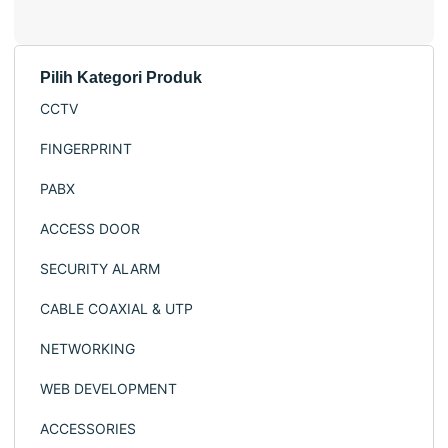
Pilih Kategori Produk
CCTV IP & Analog
CCTV
Lindungi Rumah &
FINGERPRINT
Bisnis Anda
PABX
dengan CCTV
Profesional
ACCESS DOOR
SECURITY ALARM
Shop now!
CABLE COAXIAL & UTP
NETWORKING
WEB DEVELOPMENT
ACCESSORIES