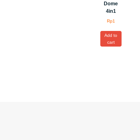
Dome
4in1
Rp
1
Add to
cart