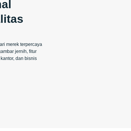
al
itas
ari merek terpercaya
mbar jernih, fitur
kantor, dan bisnis