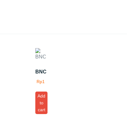
BNC
Rp
1
Add
to
cart