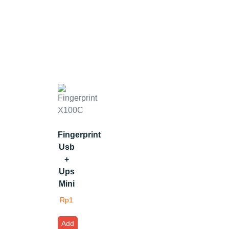
Fingerprint
Usb
+
Ups
Mini
Rp
1
Add