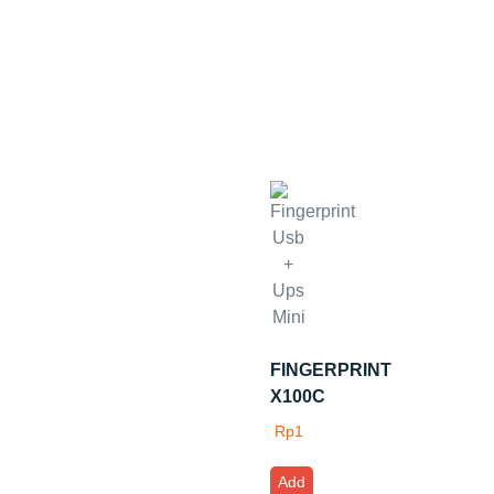
FINGERPRINT
X100C
Rp
1
Add