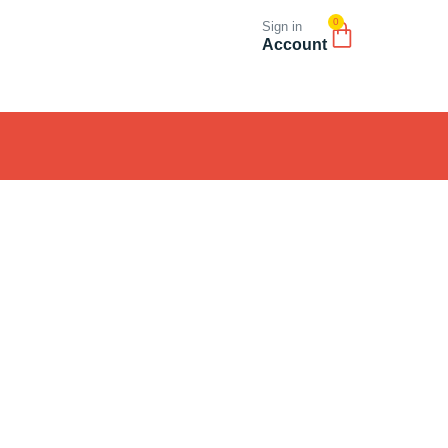
0
Sign in
Account
Fin
A
T
T
S