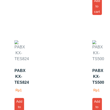
Add
to
cart
PABX
PABX
KX-
KX-
TES824
TS500
Rp
1
Rp
1
Add
Add
to
to