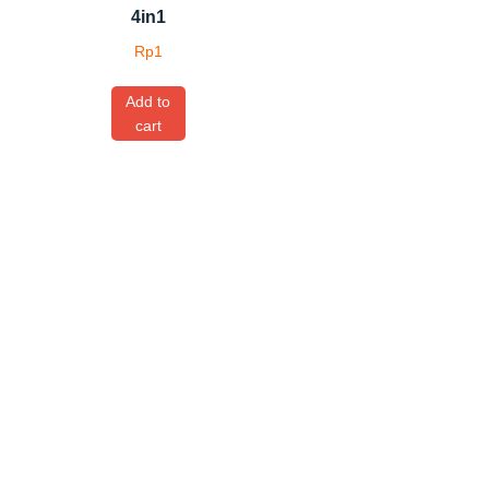
4in1
Rp
1
Add to
cart