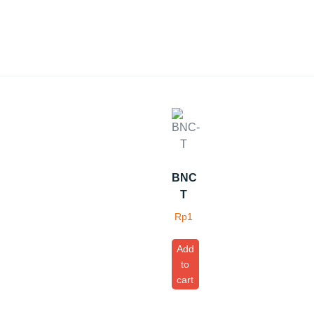
BNC
T
Rp
1
Add
to
cart