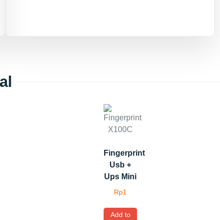
al
Fingerprint
Usb +
Ups Mini
Rp
1
Add to