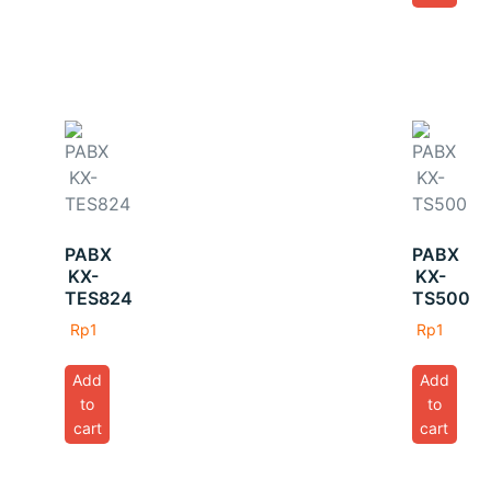
PABX
PABX
KX-
KX-
TES824
TS500
Rp
1
Rp
1
Add
Add
to
to
cart
cart