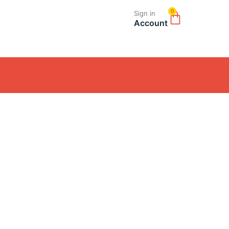
0
Sign in
Account
Fin
A
T
T
S