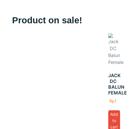
Product on sale!
JACK
DC
BALUN
FEMALE
Rp
1
Add
to
cart