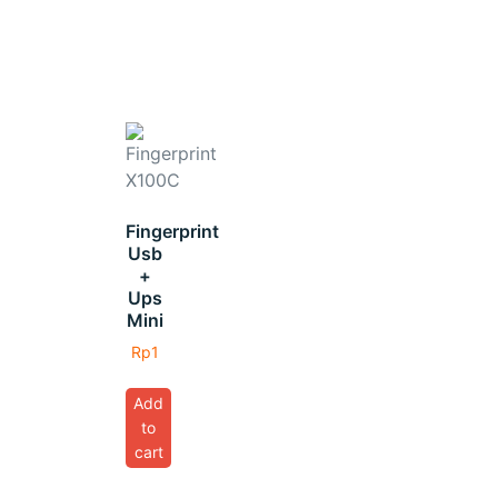
Fingerprint
Usb
+
Ups
Mini
Rp
1
Add
to
cart