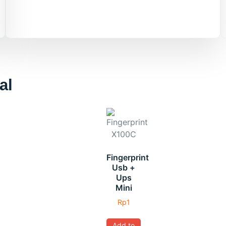
al
Fingerprint
Usb +
Ups
Mini
Rp
1
Add to