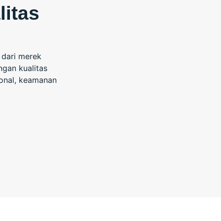
itas
dari merek
ngan kualitas
sional, keamanan