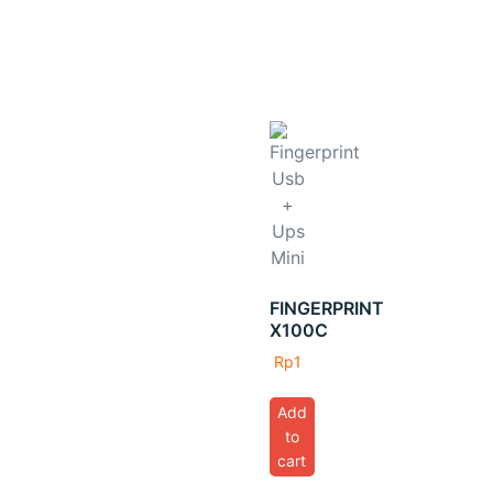
FINGERPRINT
X100C
Rp
1
Add
to
cart