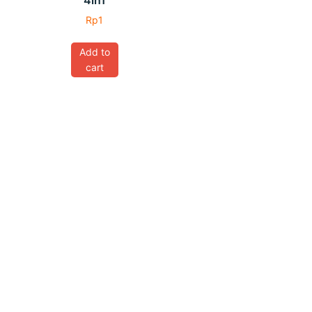
4in1
Rp
1
Add to
cart