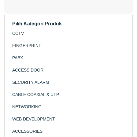
Pilih Kategori Produk
CCTV IP & Analog
CCTV
Lindungi Rumah &
FINGERPRINT
Bisnis Anda
PABX
dengan CCTV
Profesional
ACCESS DOOR
SECURITY ALARM
Shop now!
CABLE COAXIAL & UTP
NETWORKING
WEB DEVELOPMENT
ACCESSORIES