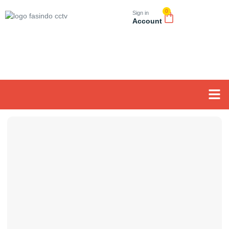
0
Sign in
Account
Tentang K