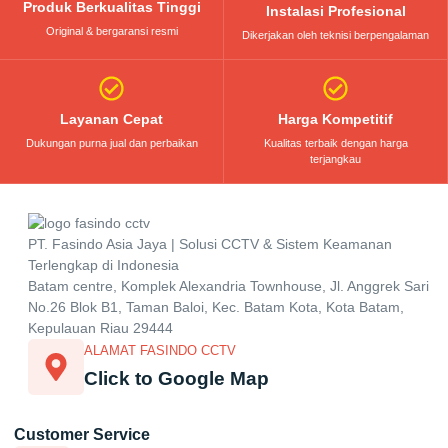
Produk Berkualitas Tinggi
Instalasi Profesional
Original & bergaransi resmi
Dikerjakan oleh teknisi berpengalaman
Layanan Cepat
Harga Kompetitif
Dukungan purna jual dan perbaikan
Kualitas terbaik dengan harga
terjangkau
PT. Fasindo Asia Jaya | Solusi CCTV & Sistem Keamanan
Terlengkap di Indonesia
Batam centre, Komplek Alexandria Townhouse, Jl. Anggrek Sari
No.26 Blok B1, Taman Baloi, Kec. Batam Kota, Kota Batam,
Kepulauan Riau 29444
ALAMAT FASINDO CCTV
Click to Google Map
Customer Service