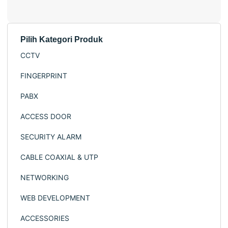
Pilih Kategori Produk
CCTV IP & Analog
CCTV
Lindungi Rumah &
FINGERPRINT
Bisnis Anda
PABX
dengan CCTV
ACCESS DOOR
Profesional
SECURITY ALARM
Shop now!
CABLE COAXIAL & UTP
NETWORKING
WEB DEVELOPMENT
ACCESSORIES