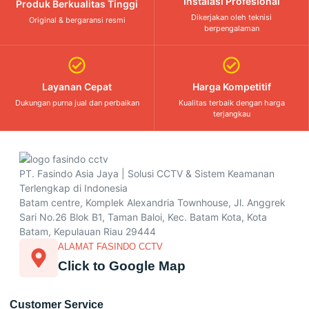
Instalasi Profesional
Produk Berkualitas Tinggi
Dikerjakan oleh teknisi
Original & bergaransi resmi
berpengalaman
Layanan Cepat
Harga Kompetitif
Dukungan purna jual dan perbaikan
Kualitas terbaik dengan harga
terjangkau
PT. Fasindo Asia Jaya | Solusi CCTV & Sistem Keamanan
Terlengkap di Indonesia
Batam centre, Komplek Alexandria Townhouse, Jl. Anggrek
Sari No.26 Blok B1, Taman Baloi, Kec. Batam Kota, Kota
Batam, Kepulauan Riau 29444
ALAMAT FASINDO CCTV
Click to Google Map
Customer Service